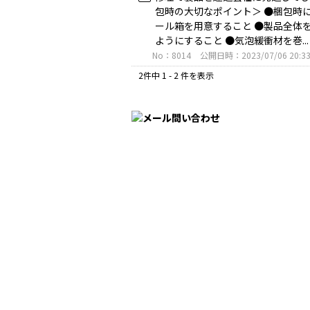
包時の大切なポイント＞ ●梱包時
ール箱を用意すること ●製品全体
ようにすること ●気泡緩衝材を巻..
No：8014
公開日時：2023/07/06 20:3
2件中 1 - 2 件を表示