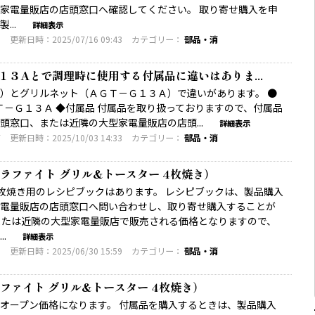
家電量販店の店頭窓口へ確認してください。 取り寄せ購入を申
...
詳細表示
3
更新日時：2025/07/16 09:43
カテゴリー：
部品・消
３Aとで調理時に使用する付属品に違いはありま...
）とグリルネット（ＡＧＴ－Ｇ１３Ａ）で違いがあります。 ●
Ｔ－Ｇ１３Ａ ◆付属品 付属品を取り扱っておりますので、付属品
頭窓口、または近隣の大型家電量販店の店頭...
詳細表示
7
更新日時：2025/10/03 14:33
カテゴリー：
部品・消
ラファイト グリル&トースター 4枚焼き）
4枚焼き用のレシピブックはあります。 レシピブックは、製品購入
電量販店の店頭窓口へ問い合わせし、取り寄せ購入することが
または近隣の大型家電量販店で販売される価格となりますので、
.
詳細表示
3
更新日時：2025/06/30 15:59
カテゴリー：
部品・消
ファイト グリル&トースター 4枚焼き）
オープン価格になります。 付属品を購入するときは、製品購入