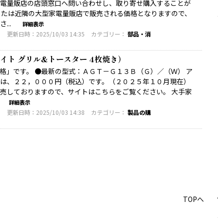
電量販店の店頭窓口へ問い合わせし、取り寄せ購入することが
または近隣の大型家電量販店で販売される価格となりますので、
...
詳細表示
3
更新日時：2025/10/03 14:35
カテゴリー：
部品・消
イト グリル&トースター 4枚焼き）
格」です。 ●最新の型式：ＡＧＴ－Ｇ１３Ｂ（Ｇ）／（Ｗ） ア
は、２２，０００円（税込）です。（２０２５年１０月現在）
売しておりますので、サイトはこちらをご覧ください。 大手家
詳細表示
3
更新日時：2025/10/03 14:38
カテゴリー：
製品の購
TOPへ