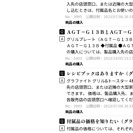
入先の店頭窓口、または近隣の大型
し込むときは、付属品名とお使いの製
No：3995
公開日時：2023/07/06 20:3
耗品の購入
ＡＧＴ－Ｇ１３ＢとＡGＴ－Ｇ１
グリルプレート（ＡＧＴ－Ｇ１３Ｂ
ＡＧＴ－Ｇ１３Ｂ ◆付属品 ●ＡＧ
の購入については、製品購入先の店
No：5433
公開日時：2023/10/05 15:1
耗品の購入
レシピブックはありますか（グ
グラファイト グリル&トースター 
先の店頭窓口、または近隣の大型家
できます。 価格は、製品購入先、
各販売店の店頭窓口へ確認してくだ..
No：3993
公開日時：2023/07/06 20:3
耗品の購入
付属品の価格を知りたい（グラ
付属品の価格については、それぞれ