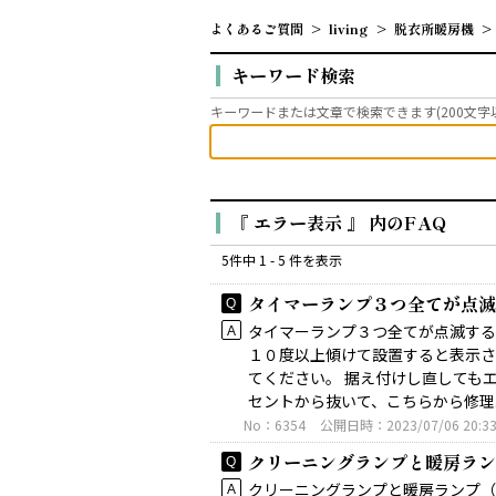
よくあるご質問
>
living
>
脱衣所暖房機
>
キーワード検索
キーワードまたは文章で検索できます(200文字
『 エラー表示 』 内のFAQ
5件中 1 - 5 件を表示
タイマーランプ３つ全てが点滅
タイマーランプ３つ全てが点滅する
１０度以上傾けて設置すると表示さ
てください。 据え付けし直しても
セントから抜いて、こちらから修理..
No：6354
公開日時：2023/07/06 20:3
クリーニングランプと暖房ラン
クリーニングランプと暖房ランプ（