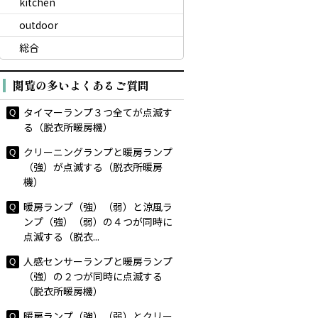
kitchen
outdoor
総合
閲覧の多いよくあるご質問
タイマーランプ３つ全てが点滅す
る（脱衣所暖房機）
クリーニングランプと暖房ランプ
（強）が点滅する（脱衣所暖房
機）
暖房ランプ（強）（弱）と涼風ラ
ンプ（強）（弱）の４つが同時に
点滅する（脱衣...
人感センサーランプと暖房ランプ
（強）の２つが同時に点滅する
（脱衣所暖房機）
暖房ランプ（強）（弱）とクリー