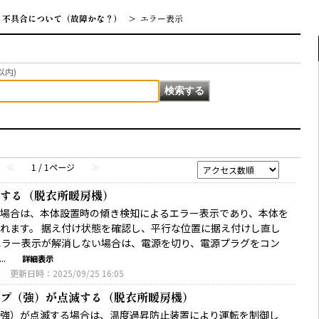
不具合について（故障かな？）
>
エラー表示
以内)
≪
1 / 1ページ
≫
する（脱衣所暖房機）
場合は、本体設置時の傾き検知によるエラー表示であり、本体を
れます。 据え付け状態を確認し、平行な位置に据え付けし直し
エラー表示が解消しない場合は、電源を切り、電源プラグをコン
.
詳細表示
3
更新日時：2025/09/25 16:05
プ（強）が点滅する（脱衣所暖房機）
強）が点滅する場合は、温度過昇防止装置により運転を制御し