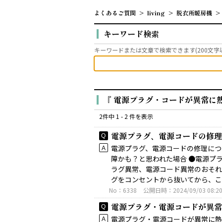
よくあるご質問
>
living
>
脱衣所暖房機
>
キーワード検索
キーワードまたは文章で検索できます(200文字
『 電源プラグ・コードが異常に熱
2件中 1 - 2 件を表示
電源プラグ、電源コードの修理
電源プラグ、電源コードの修理につ
障かも？と思われた場合 ●電源プ
ラグ異常、電源コード異常のおそれ
グをコンセントから抜いてから、こち
No：6338
公開日時：2024/09/03 08:2
電源プラグ・電源コードが異常
電源プラグ・電源コードが異常に熱