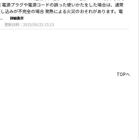
意 電源プラグや電源コードの誤った使いかたをした場合は、通常
差し込みが不完全の場合 発熱による火災のおそれがあります。電
.
詳細表示
3
更新日時：2025/09/25 15:13
TOPへ