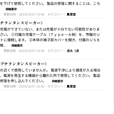
を下げて使用してください。 製品の修理に関することは、こち
。
詳細表示
2
更新日時：2024/10/07 10:40
カテゴリー：
異常音
チランタンスピーカー）
充電ができていない、または充電が十分でない可能性がありま
さい。 ①付属の充電ケーブル（Ｔｙｐｅ－Ａ側）を、市販のＵ
トに接続します。 ②本体の端子部カバーを開き、付属のＵＳＢ
..
詳細表示
3
更新日時：2024/10/07 10:38
カテゴリー：
点火（点
プチランタンスピーカー）
の近くで使用していませんか。 電波干渉により雑音が入る場合
、電波を発生する機器から離れた所で使用してください。 製品
ら修理を申し込んでください。
詳細表示
3
更新日時：2024/10/07 10:42
カテゴリー：
異常音