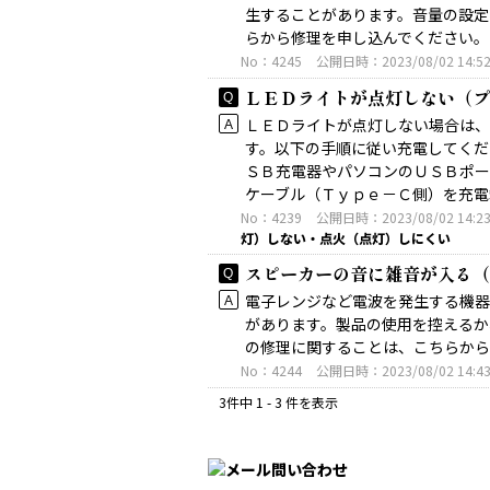
生することがあります。音量の設定
らから修理を申し込んでください
No：4245
公開日時：2023/08/02 14:5
ＬＥＤライトが点灯しない（プ
ＬＥＤライトが点灯しない場合は、
す。以下の手順に従い充電してくだ
ＳＢ充電器やパソコンのＵＳＢポー
ケーブル（Ｔｙｐｅ－Ｃ側）を充電端.
No：4239
公開日時：2023/08/02 14:2
灯）しない・点火（点灯）しにくい
スピーカーの音に雑音が入る（
電子レンジなど電波を発生する機器
があります。製品の使用を控えるか
の修理に関することは、こちらか
No：4244
公開日時：2023/08/02 14:4
3件中 1 - 3 件を表示