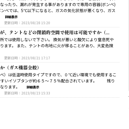
なったり、漏れが発生する事がありますので専用の容器(ボンベ)
ボンベでは、5℃以下になると、ガスの気化状態が悪くなり、ガス
詳細表示
3
更新日時：2023/08/28 15:20
が、テントなどの閉鎖的空間で使用は可能ですか（...
所では使用しないで下さい。 換気が悪いと酸欠により窒息死や
ります。 また、テントの布地に火が移ることがあり、大変危険
3
更新日時：2023/08/21 17:17
か（ガス機器全般）
器（ボンベ）は低温時使用タイプですので、０℃近い環境でも使用するこ
しやすいイソブタンが約６５～７５％配合されています。 残り
になります。
詳細表示
3
更新日時：2023/08/23 15:33