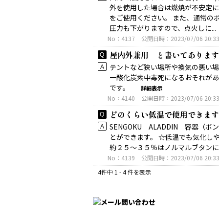
外を使用した場合は燃焼が不安定に
をご使用ください。 また、通常の
圧力も下がりますので、点火しに...
No：4137
公開日時：2023/07/06 20:3
屋内外兼用 と書いてあります
テントなど狭い場所や換気の悪い場
一酸化炭素中毒死になるおそれがあ
です。
詳細表示
No：4140
公開日時：2023/07/06 20:3
どのくらい低温で使用できます
SENGOKU ALADDIN 容
とができます。 ☆低温でも気化
約２５～３５％はノルマルブタン
No：4139
公開日時：2023/07/06 20:3
4件中 1 - 4 件を表示