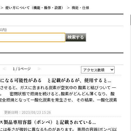
>
使い方について（機能・操作・設置）
>
機能・仕様
以内)
≪
1 / 1ページ
≫
になる可能性がある と記載があるが、使用すると...
させると、ガスに含まれる炭素が空気中の 酸素と結びついて 一
。 密閉状態で燃焼を続けると､酸素がどんどん薄くなり、 酸
完全燃焼となって一酸化炭素を発生させ、 その結果、一酸化炭素
3
更新日時：2023/08/23 15:26
ガス製品専用容器（ボンベ）と記載されている...
には長さが微妙に異なるものがあります。 専用の容器(ボンベ)以