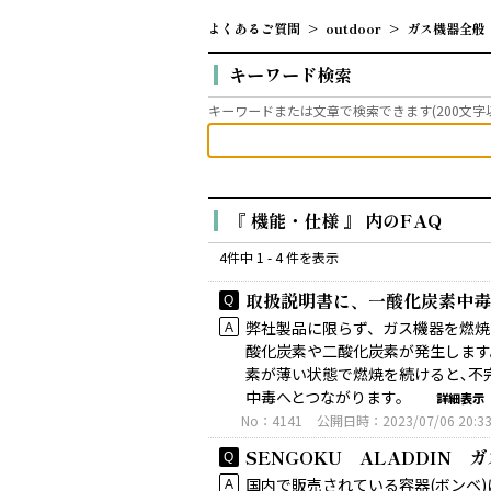
よくあるご質問
>
outdoor
>
ガス機器全般
キーワード検索
キーワードまたは文章で検索できます(200文字
『 機能・仕様 』 内のFAQ
4件中 1 - 4 件を表示
取扱説明書に、一酸化炭素中毒
弊社製品に限らず、ガス機器を燃焼
酸化炭素や二酸化炭素が発生します
素が薄い状態で燃焼を続けると､不
中毒へとつながります。
詳細表示
No：4141
公開日時：2023/07/06 20:3
SENGOKU ALADDIN 
国内で販売されている容器(ボンベ)