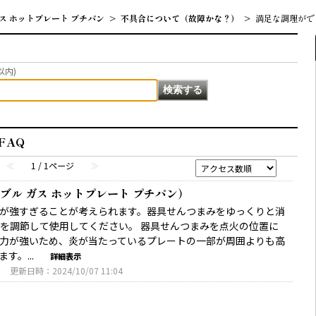
ス ホットプレート プチパン
>
不具合について（故障かな？）
>
満足な調理がで
以内)
FAQ
≪
1 / 1ページ
≫
ル ガス ホットプレート プチパン）
が強すぎることが考えられます。器具せんつまみをゆっくりと消
を調節して使用してください。 器具せんつまみを点火の位置に
力が強いため、炎が当たっているプレートの一部が周囲よりも高
す。...
詳細表示
3
更新日時：2024/10/07 11:04