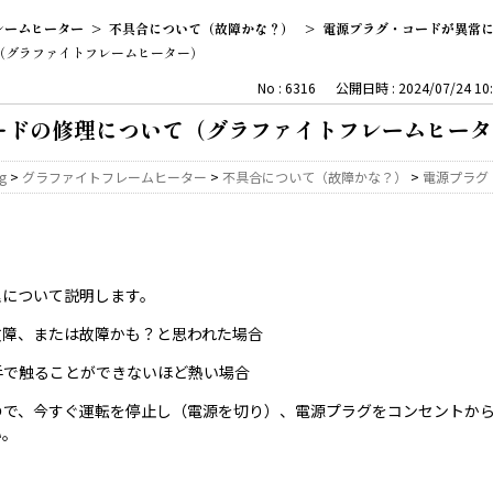
レームヒーター
>
不具合について（故障かな？）
>
電源プラグ・コードが異常
（グラファイトフレームヒーター）
No : 6316
公開日時 : 2024/07/24 10:
ードの修理について（グラファイトフレームヒータ
ng
>
グラファイトフレームヒーター
>
不具合について（故障かな？）
>
電源プラグ
理について説明します。
故障、または故障かも？と思われた場合
手で触ることができないほど熱い場合
ので、今すぐ運転を停止し（電源を切り）、電源プラグをコンセントか
い。