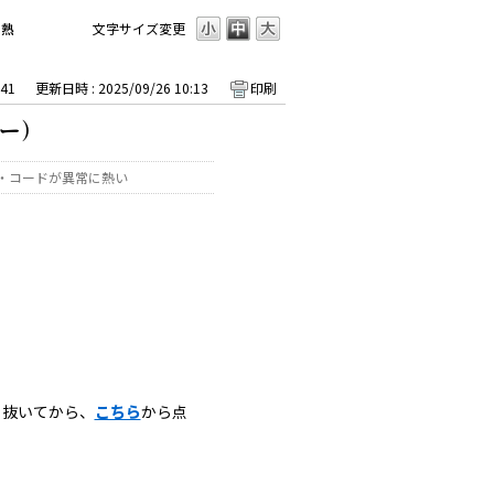
に熱
文字サイズ変更
41
更新日時 : 2025/09/26 10:13
印刷
ー）
・コードが異常に熱い
ら抜いてから、
こちら
から点