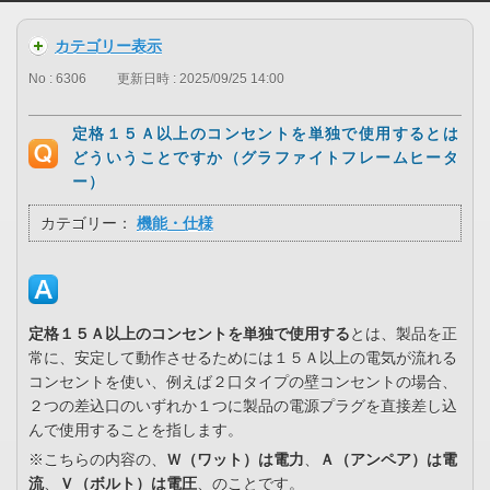
カテゴリー表示
No : 6306
更新日時 : 2025/09/25 14:00
定格１５Ａ以上のコンセントを単独で使用するとは
どういうことですか（グラファイトフレームヒータ
ー）
カテゴリー：
機能・仕様
定格１５Ａ以上のコンセントを単独で使用する
とは、製品を正
常に、安定して動作させるためには１５Ａ以上の電気が流れる
コンセントを使い、例えば２口タイプの壁コンセントの場合、
２つの差込口のいずれか１つに製品の電源プラグを直接差し込
んで使用することを指します。
※こちらの内容の、
Ｗ（ワット）は電力
、
Ａ（アンペア）は電
流
、
Ｖ（ボルト）は電圧
、のことです。