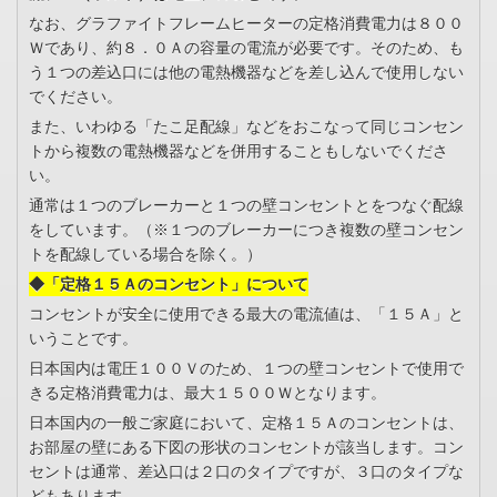
なお、グラファイトフレームヒーターの定格消費電力は８００
Ｗであり、約８．０Ａの容量の電流が必要です。そのため、も
う１つの差込口には他の電熱機器などを差し込んで使用しない
でください。
また、いわゆる「たこ足配線」などをおこなって同じコンセン
トから複数の電熱機器などを併用することもしないでくださ
い。
通常は１つのブレーカーと１つの壁コンセントとをつなぐ配線
をしています。（※１つのブレーカーにつき複数の壁コンセン
トを配線している場合を除く。）
◆「定格１５Ａのコンセント」について
コンセントが安全に使用できる最大の電流値は、「１５Ａ」と
いうことです。
日本国内は電圧１００Ｖのため、１つの壁コンセントで使用で
きる定格消費電力は、最大１５００Ｗとなります。
日本国内の一般ご家庭において、定格１５Ａのコンセントは、
お部屋の壁にある下図の形状のコンセントが該当します。コン
セントは通常、差込口は２口のタイプですが、３口のタイプな
どもあります。