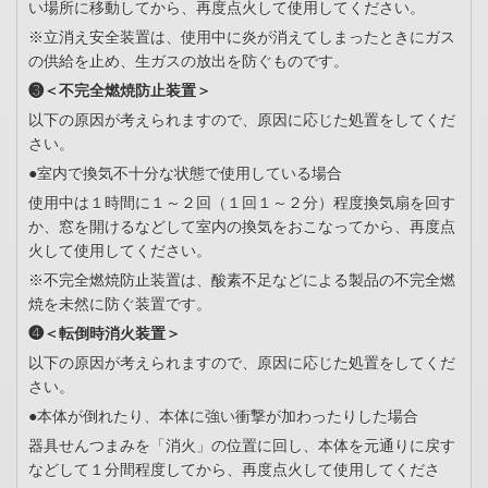
い場所に移動してから、再度点火して使用してください。
※立消え安全装置は、使用中に炎が消えてしまったときにガス
の供給を止め、生ガスの放出を防ぐものです。
❸＜不完全燃焼防止装置＞
以下の原因が考えられますので、原因に応じた処置をしてくだ
さい。
●室内で換気不十分な状態で使用している場合
使用中は１時間に１～２回（１回１～２分）程度換気扇を回す
か、窓を開けるなどして室内の換気をおこなってから、再度点
火して使用してください。
※不完全燃焼防止装置は、酸素不足などによる製品の不完全燃
焼を未然に防ぐ装置です。
❹＜転倒時消火装置＞
以下の原因が考えられますので、原因に応じた処置をしてくだ
さい。
●本体が倒れたり、本体に強い衝撃が加わったりした場合
器具せんつまみを「消火」の位置に回し、本体を元通りに戻す
などして１分間程度してから、再度点火して使用してくださ