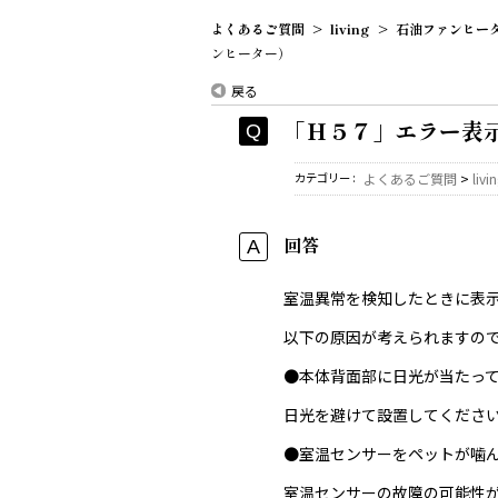
よくあるご質問
>
living
>
石油ファンヒー
ンヒーター）
戻る
「Ｈ５７」エラー表
カテゴリー :
よくあるご質問
>
livi
回答
室温異常を検知したときに表
以下の原因が考えられますの
●本体背面部に日光が当たっ
日光を避けて設置してくださ
●室温センサーをペットが噛
室温センサーの故障の可能性