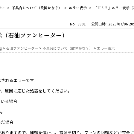
ター
>
不具合について（故障かな？）
>
エラー表示
>
「Ｈ５７」エラー表示（
No : 3801
公開日時 : 2023/07/06 20:
示（石油ファンヒーター）
ng
>
石油ファンヒーター
>
不具合について（故障かな？）
>
エラー表示
示されるエラーです。
で、原因に応じた処置をしてください。
ている場合
い。
んだ場合
がありますので、運転を停止し、電源を切り、ファンの回転などが完全