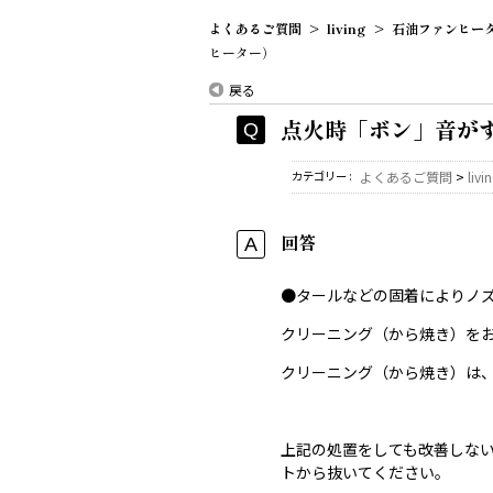
よくあるご質問
>
living
>
石油ファンヒー
ヒーター）
戻る
点火時「ボン」音が
カテゴリー :
よくあるご質問
>
livi
回答
●タールなどの固着によりノ
クリーニング（から焼き）を
クリーニング（から焼き）は
上記の処置をしても改善しな
トから抜いてください。