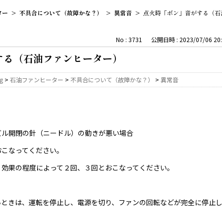
ター
>
不具合について（故障かな？）
>
異常音
>
点火時「ボン」音がする（石
No : 3731
公開日時 : 2023/07/06 20:
する（石油ファンヒーター）
ng
>
石油ファンヒーター
>
不具合について（故障かな？）
>
異常音
ズル開閉の針（ニードル）の動きが悪い場合
おこなってください。
、効果の程度によって２回、３回とおこなってください。
いときは、運転を停止し、電源を切り、ファンの回転などが完全に停止