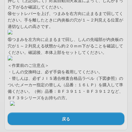
押して（上記⑤にて）対震自動消火装置によって、しんがすっ
と下がるか確認してください。
⑭セットレバーを上げ、つまみを右方向に止まるまで回してく
ださい。手を離したときに内炎板の穴が１～２列見える位置が
適切なしんの高さです。
⑮つまみを左方向に止まるまで回し、しんの先端部が内炎板の
穴が１～２列見える状態から約２０ｍｍ下がることを確認して
ください。確認後、本体上部をセットしてください。
＜作業前のご注意点＞
・しんの交換時は、必ず手袋を着用してください。
・替しんは、必ずＪＩＳ適合検査合格品ラベル（下図参照）の
ついたメーカー指定の替しん（品番：１６ＬＰ）を購入して準
備ください。（例）品番：ＢＦ３９１１・ＢＦ３９１２など、
ＢＦ３９シリーズをお持ちの方。
戻る