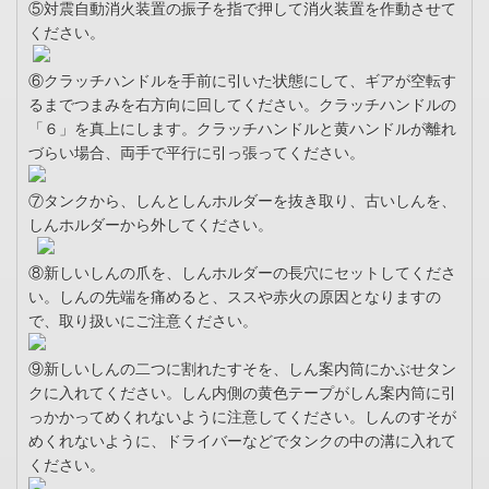
⑤対震自動消火装置の振子を指で押して消火装置を作動させて
ください。
⑥クラッチハンドルを手前に引いた状態にして、ギアが空転す
るまでつまみを右方向に回してください。クラッチハンドルの
「６」を真上にします。クラッチハンドルと黄ハンドルが離れ
づらい場合、両手で平行に引っ張ってください。
⑦タンクから、しんとしんホルダーを抜き取り、古いしんを、
しんホルダーから外してください。
⑧新しいしんの爪を、しんホルダーの長穴にセットしてくださ
い。しんの先端を痛めると、ススや赤火の原因となりますの
で、取り扱いにご注意ください。
⑨新しいしんの二つに割れたすそを、しん案内筒にかぶせタン
クに入れてください。しん内側の黄色テープがしん案内筒に引
っかかってめくれないように注意してください。しんのすそが
めくれないように、ドライバーなどでタンクの中の溝に入れて
ください。