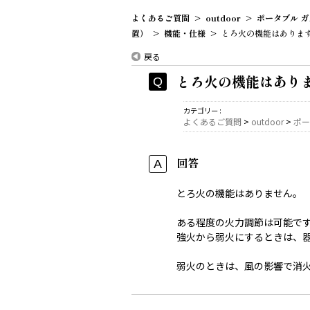
よくあるご質問
>
outdoor
>
ポータブル ガ
置）
>
機能・仕様
>
とろ火の機能はありますか（
戻る
とろ火の機能はあります
カテゴリー :
よくあるご質問
>
outdoor
>
ポー
回答
とろ火の機能はありません。
ある程度の火力調節は可能で
強火から弱火にするときは、
弱火のときは、風の影響で消