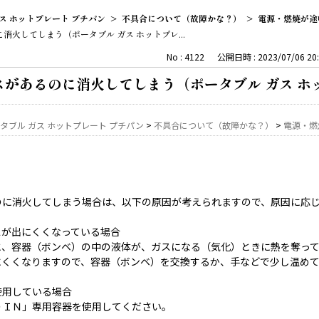
ス ホットプレート プチパン
>
不具合について（故障かな？）
>
電源・燃焼が途
火してしまう（ポータブル ガス ホットプレ...
No : 4122
公開日時 : 2023/07/06 20:
があるのに消火してしまう（ポータブル ガス ホ
タブル ガス ホットプレート プチパン
>
不具合について（故障かな？）
>
電源・燃
のに消火してしまう場合は、以下の原因が考えられますので、原因に応
スが出にくくなっている場合
と、容器（ボンベ）の中の液体が、ガスになる（気化）ときに熱を奪って
にくくなりますので、容器（ボンベ）を交換するか、手などで少し温め
使用している場合
ＤＩＮ」専用容器を使用してください。