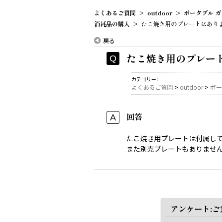
よくあるご質問
>
outdoor
>
ポータブル ガ
消耗品の購入
>
たこ焼き用のプレートはありま
戻る
たこ焼き用のプレート
カテゴリー :
よくあるご質問
>
outdoor
>
ポー
回答
たこ焼き用プレートは付属し
また別売プレートもありませ
アンケート: