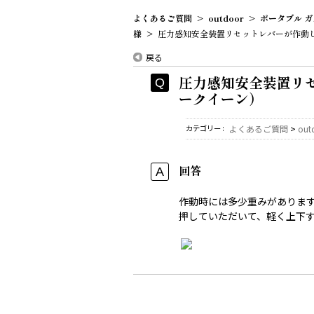
よくあるご質問
>
outdoor
>
ポータブル ガ
様
>
圧力感知安全装置リセットレバーが作動して
戻る
圧力感知安全装置リセ
ークイーン）
カテゴリー :
よくあるご質問
>
out
回答
作動時には多少重みがありま
押していただいて、軽く上下