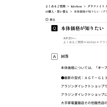
よくあるご質問
>
kitchen
>
グラファイト 
の購入・買い替え
>
本体価格が知りたい（グラ
戻る
本体価格が知りたい（
カテゴリー :
よくあるご質問
>
kitchen
>
グラ
回答
本体価格については、「オー
●最新の型式：ＡＧＴ－Ｇ１
アラジンダイレクトショップ
アラジンダイレクトショップ
大手家電量販店その他販売店