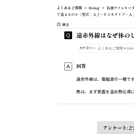
よくあるご質問
>
living
>
石油ファンヒー
で温まるのか（型式：ＡＪ－Ｆ３８タイプ・ＡＪ－
戻る
遠赤外線はなぜ体の
カテゴリー :
よくあるご質問
>
livi
回答
遠赤外線は、電磁波の一種で
熱は、まず表面を温め熱伝導
アンケート: