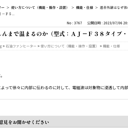
ター
>
使い方について（機能・操作・設置）
>
機能・仕様
>
遠赤外線はなぜ体
Ｆ５...
No : 3767
公開日時 : 2023/07/06 20:
しんまで温まるのか（型式：ＡＪ－Ｆ３８タイプ・
ng
>
石油ファンヒーター
>
使い方について（機能・操作・設置）
>
機能・仕様
す。
によって徐々に内部に伝わるのに対して、電磁波は対象物に浸透して内
ご意見をお聞かせください