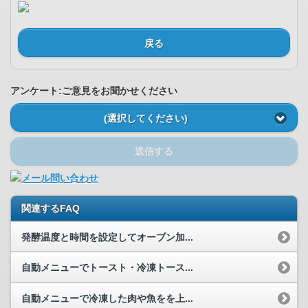
戻る
アンケート:ご意見をお聞かせください
(選択してください)
送信する
関連するFAQ
発酵温度と時間を設定してオーブン加...
自動メニューでトースト・冷凍トース...
自動メニューで冷凍した肉や魚をを上...