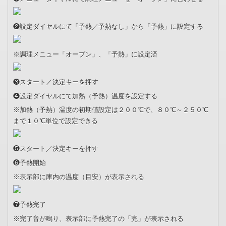
❷設定ダイヤルにて「予熱／予熱なし」から「予熱」に設定する
※調理メニュー「オーブン」、「予熱」に設定済
❸スタート／決定キーを押す
❹設定ダイヤルにて加熱（予熱）温度を設定する
※加熱（予熱）温度の初期値設定は２００℃で、８０℃～２５０℃
まで１０℃単位で設定できる
❺スタート／決定キーを押す
❻予熱開始
※表示部に庫内の温度（目安）が表示される
❼予熱完了
※完了音が鳴り、表示部に予熱完了の「完」が表示される