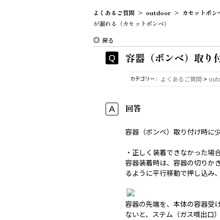
よくあるご質問
>
outdoor
>
カセットボン
が漏れる（カセットボンベ）
戻る
容器（ボンベ）取り
カテゴリー :
よくあるご質問
>
out
回答
容器（ボンベ）取り付け時に
・正しく装着できなかった場
容器装着時は、容器の切りか
るように平行移動で押し込み
容器の先端を、本体の容器受
ないと、ステム（ガス噴出口