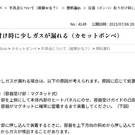
ベ
>
不具合について（故障かな？）
>
燃料漏れ
>
容器（ボンベ）取り付け時に
No : 4149
公開日時 : 2023/07/06 20:
付け時に少しガスが漏れる（カセットボンベ）
door
>
カセットボンベ
>
不具合について（故障かな？）
>
燃料漏れ
少しガスが漏れる場合は、以下の原因が考えられます。原因に応じて処
合（容器受け部：マグネット式）
き部を上側にして本体内部のヒートパネルにのせ、容器受けガイドの凸
、容器がマグネットに確実に密着するまで装着してください。（下図）
け部に押し込んで装着するときに、容器を上下方向の斜めから押し込ん
）からガスが噴出することがあります。