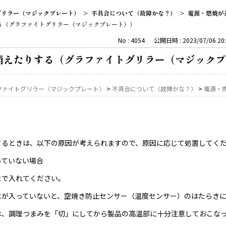
グリラー（マジックプレート）
>
不具合について（故障かな？）
>
電源・燃焼が
る（グラファイトグリラー（マジックプレート））
No : 4054
公開日時 : 2023/07/06 20:
消えたりする（グラファイトグリラー（マジックプ
ファイトグリラー（マジックプレート）
>
不具合について（故障かな？）
>
電源・
するときは、以下の原因が考えられますので、原因に応じて処置してく
っていない場合
まで入れてください。
水が入っていないと、空焼き防止センサー（温度センサー）のはたらき
は、調理つまみを「切」にしてから製品の高温部に十分注意しておこな