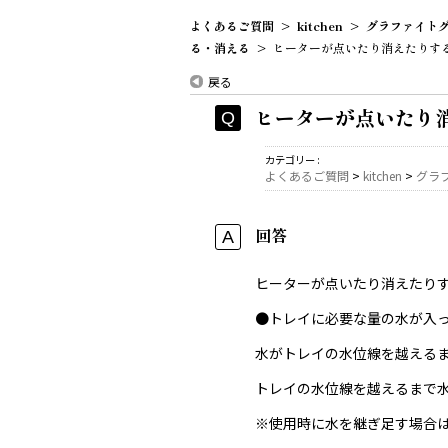
よくあるご質問
>
kitchen
>
グラファイト
る・消える
>
ヒーターが点いたり消えたりす
戻る
ヒーターが点いたり
カテゴリー :
よくあるご質問
>
kitchen
>
グラ
回答
ヒーターが点いたり消えたり
●トレイに必要な量の水が入
水がトレイの水位線を越える
トレイの水位線を越えるまで
※使用時に水を継ぎ足す場合