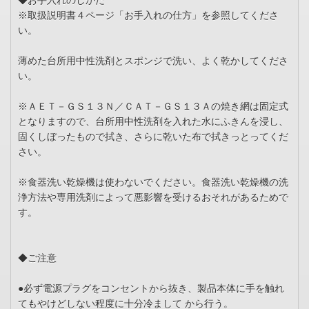
◆お手入れのしかた
※取扱説明書４ページ「お手入れの仕方」を参照してくださ
い。
薄めた台所用中性洗剤とスポンジで洗い、よく乾かしてくださ
い。
※ＡＥＴ－ＧＳ１３Ｎ／ＣＡＴ－ＧＳ１３Ａの焼き網は固定式
となりますので、台所用中性洗剤を入れた水にふきんを浸し、
固くしぼったもので拭き、さらに乾いた布で拭きっとってくだ
さい。
※食器洗い乾燥機は使わないでください。食器洗い乾燥機の洗
浄方法や専用洗剤によって悪影響を受けるおそれがあるためで
す。
◆ご注意
●必ず電源プラグをコンセントから抜き、製品本体に手を触れ
てもやけどしない程度に十分冷まして から行う。