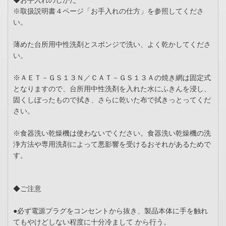
◆お手入れのしかた
※取扱説明書４ページ「お手入れの仕方」を参照してくださ
い。
薄めた台所用中性洗剤とスポンジで洗い、よく乾かしてくださ
い。
※ＡＥＴ－ＧＳ１３Ｎ／ＣＡＴ－ＧＳ１３Ａの焼き網は固定式
となりますので、台所用中性洗剤を入れた水にふきんを浸し、
固くしぼったもので拭き、さらに乾いた布で拭きっとってくだ
さい。
※食器洗い乾燥機は使わないでください。食器洗い乾燥機の洗
浄方法や専用洗剤によって悪影響を受けるおそれがあるためで
す。
◆ご注意
●必ず電源プラグをコンセントから抜き、製品本体に手を触れ
てもやけどしない程度に十分冷まして から行う。